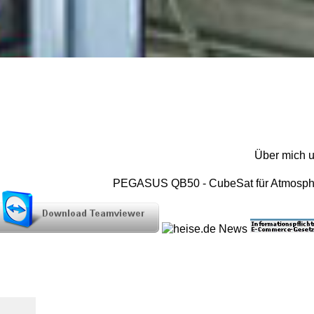
Über mich 
PEGASUS QB50 - CubeSat für Atmosph