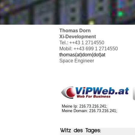
Thomas Dorn
Xi-Development
Tel.: ++43 1 2714550
Mobil: ++43 699 1 2714550
thomas(at)dorn(dot)at
Space Engineer